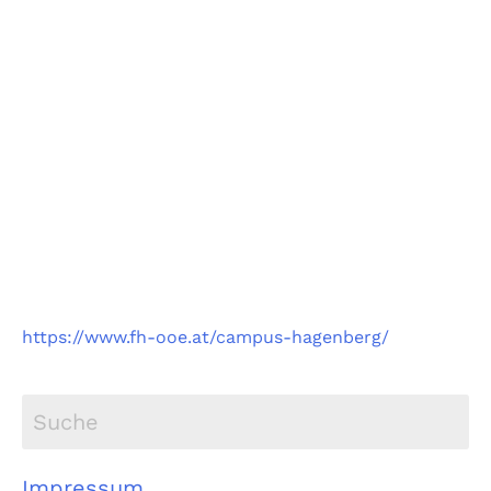
Fachhochschule
Oberösterreich
Campus Hagenberg
https://www.fh-ooe.at/campus-hagenberg/
Impressum