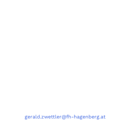
Forschungsgruppe AIST
Fachbereiche Software Engineering (SE),
Artificial Intelligence Solutions (AIS),
Medizin- und Bioinformatik (MBI),
und Data Science Engineering (DSE)
University of Applied Sciences Upper Austria,
Softwarepark 11, 4232 Hagenberg, Austria
Kontakt
Telefon
: +43 5 0804 22038
E-Mail
:
gerald.zwettler@fh-hagenberg.at