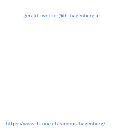
Telefon
: +43 5 0804 22038
E-Mail
:
gerald.zwettler@fh-hagenberg.at
Fachhochschule
Oberösterreich
Campus Hagenberg
https://www.fh-ooe.at/campus-hagenberg/