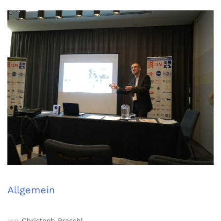
Allgemein
von
Christoph Praschl