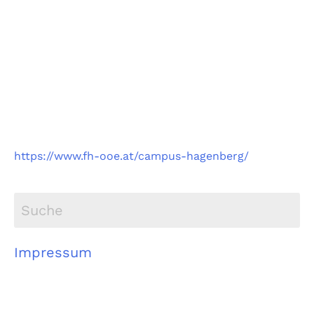
Fachhochschule
Oberösterreich
Campus Hagenberg
https://www.fh-ooe.at/campus-hagenberg/
Impressum