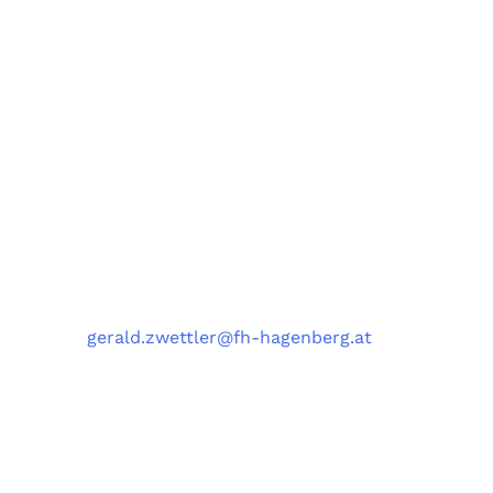
Fachbereiche Software Engineering (SE),
Artificial Intelligence Solutions (AIS),
Medizin- und Bioinformatik (MBI),
und Data Science Engineering (DSE)
University of Applied Sciences Upper Austria,
Softwarepark 11, 4232 Hagenberg, Austria
Kontakt
Telefon
: +43 5 0804 22038
E-Mail
:
gerald.zwettler@fh-hagenberg.at