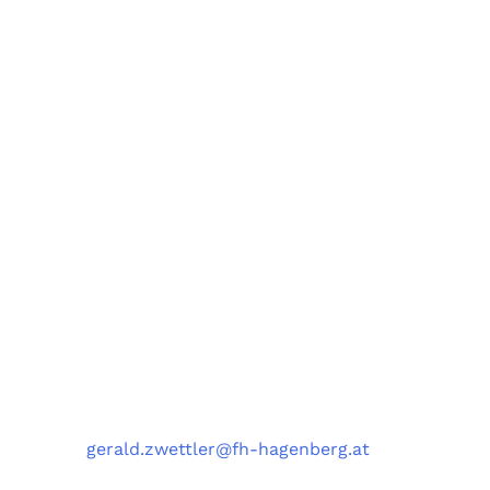
Forschungsgruppe AIST
Fachbereiche Software Engineering (SE),
Artificial Intelligence Solutions (AIS),
Medizin- und Bioinformatik (MBI),
und Data Science Engineering (DSE)
University of Applied Sciences Upper Austria,
Softwarepark 11, 4232 Hagenberg, Austria
Kontakt
Telefon
: +43 5 0804 22038
E-Mail
:
gerald.zwettler@fh-hagenberg.at