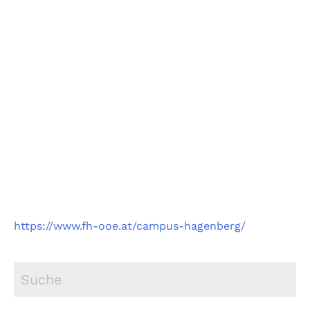
Fachhochschule
Oberösterreich
Campus Hagenberg
https://www.fh-ooe.at/campus-hagenberg/