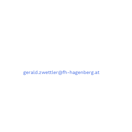
Medizin- und Bioinformatik (MBI),
und Data Science Engineering (DSE)
University of Applied Sciences Upper Austria,
Softwarepark 11, 4232 Hagenberg, Austria
Kontakt
Telefon
: +43 5 0804 22038
E-Mail
:
gerald.zwettler@fh-hagenberg.at