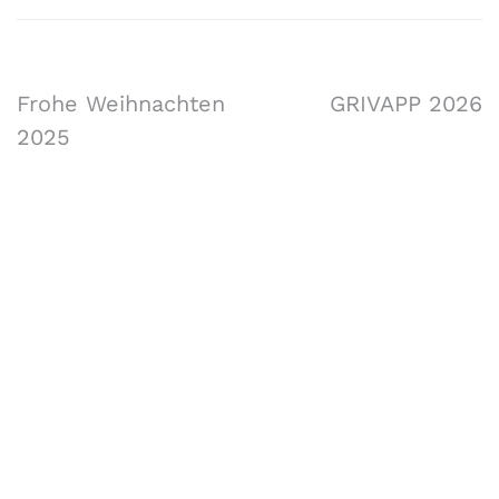
Frohe Weihnachten
GRIVAPP 2026
2025
Forschungsgruppe AIST
Fachbereiche Software Engineering (SE),
Artificial Intelligence Solutions (AIS),