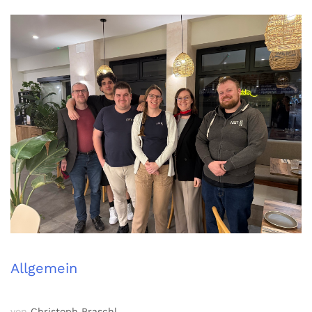
Allgemein
von
Christoph Praschl