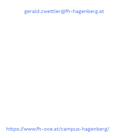
Telefon
: +43 5 0804 22038
E-Mail
:
gerald.zwettler@fh-hagenberg.at
Fachhochschule
Oberösterreich
Campus Hagenberg
https://www.fh-ooe.at/campus-hagenberg/