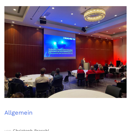
Allgemein
von
Christoph Praschl