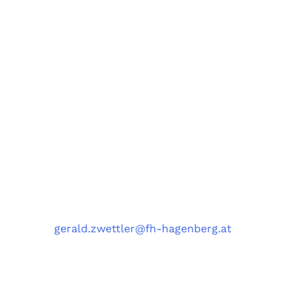
Forschungsgruppe AIST
Fachbereiche Software Engineering (SE),
Artificial Intelligence Solutions (AIS),
Medizin- und Bioinformatik (MBI),
und Data Science Engineering (DSE)
University of Applied Sciences Upper Austria,
Softwarepark 11, 4232 Hagenberg, Austria
Kontakt
Telefon
: +43 5 0804 22038
E-Mail
:
gerald.zwettler@fh-hagenberg.at