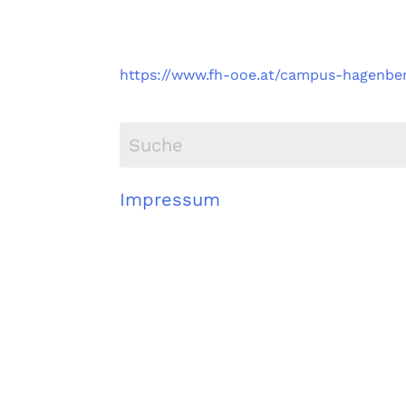
Fachhochschule Oberö
Campus Hagenberg
https://www.fh-ooe.at/campus-hagenbe
Impressum