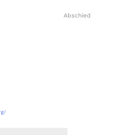
Abschied
sterreich
rg/