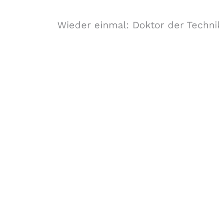
Wieder einmal: Doktor der Techni
Forschungsgruppe AIST
Fachbereiche Software Engineering (SE),
Artificial Intelligence Solutions (AIS),
Medizin- und Bioinformatik (MBI),
und Data Science Engineering (DSE)