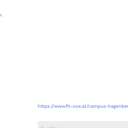
k
Fachhochschule Oberö
Campus Hagenberg
https://www.fh-ooe.at/campus-hagenbe