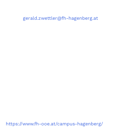
Telefon
: +43 5 0804 22038
E-Mail
:
gerald.zwettler@fh-hagenberg.at
Fachhochschule
Oberösterreich
Campus Hagenberg
https://www.fh-ooe.at/campus-hagenberg/