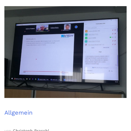
Allgemein
von
Christoph Praschl