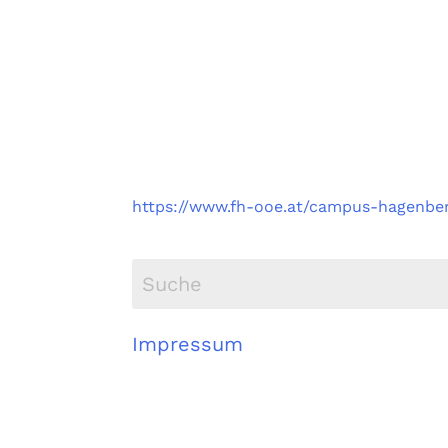
Fachhochschule Oberö
Campus Hagenberg
https://www.fh-ooe.at/campus-hagenbe
Impressum