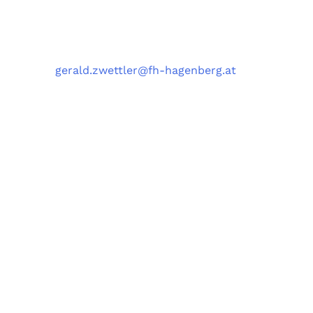
Kontakt
Telefon
: +43 5 0804 22038
E-Mail
:
gerald.zwettler@fh-hagenberg.at
Fachhochschule
Oberösterreich
Campus Hagenberg