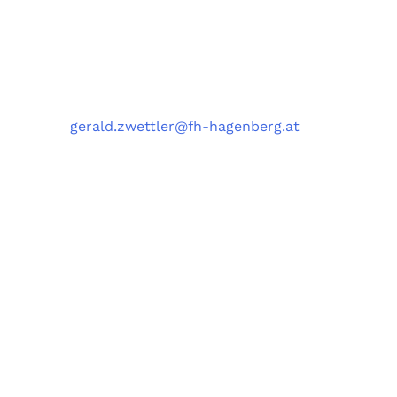
Softwarepark 11, 4232 Hagenberg, Austria
Kontakt
Telefon
: +43 5 0804 22038
E-Mail
:
gerald.zwettler@fh-hagenberg.at
Fachhochschule