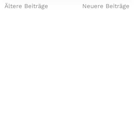
Ältere Beiträge
Neuere Beiträge
Forschungsgruppe AIST
Fachbereiche Software Engineering (SE),
Artificial Intelligence Solutions (AIS),
Medizin- und Bioinformatik (MBI),
und Data Science Engineering (DSE)
University of Applied Sciences Upper Austria,