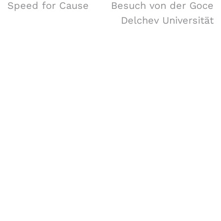
Speed for Cause
Besuch von der Goce
Delchev Universität
Forschungsgruppe AIST
Fachbereiche Software Engineering (SE),
Artificial Intelligence Solutions (AIS),
Medizin- und Bioinformatik (MBI),
und Data Science Engineering (DSE)