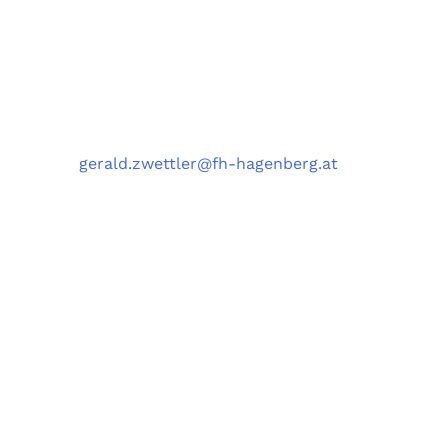
University of Applied Sciences Upper Austria,
Softwarepark 11, 4232 Hagenberg, Austria
Kontakt
Telefon
: +43 5 0804 22038
E-Mail
:
gerald.zwettler@fh-hagenberg.at
Fachhochschule