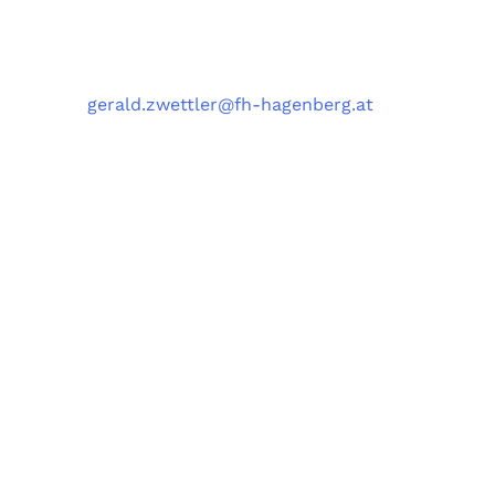
Kontakt
Telefon
: +43 5 0804 22038
E-Mail
:
gerald.zwettler@fh-hagenberg.at
Fachhochschule
Oberösterreich
Campus Hagenberg