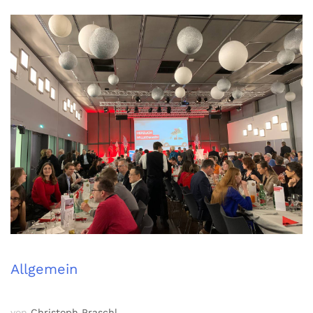
Allgemein
von
Christoph Praschl