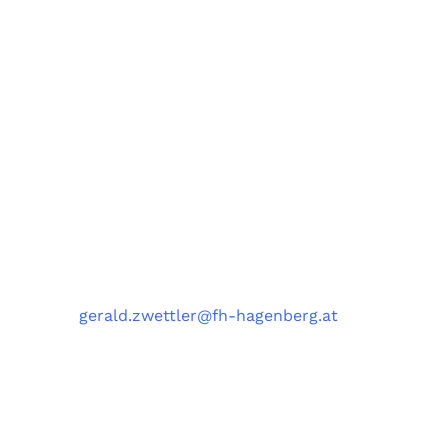
Fachbereiche Software Engineering (SE),
Artificial Intelligence Solutions (AIS),
Medizin- und Bioinformatik (MBI),
und Data Science Engineering (DSE)
University of Applied Sciences Upper Austria,
Softwarepark 11, 4232 Hagenberg, Austria
Kontakt
Telefon
: +43 5 0804 22038
E-Mail
:
gerald.zwettler@fh-hagenberg.at