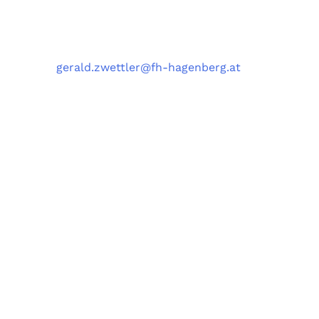
Kontakt
Telefon
: +43 5 0804 22038
E-Mail
:
gerald.zwettler@fh-hagenberg.at
Fachhochschule
Oberösterreich