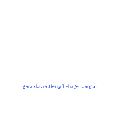
Fachbereiche Software Engineering (SE),
Artificial Intelligence Solutions (AIS),
Medizin- und Bioinformatik (MBI),
und Data Science Engineering (DSE)
University of Applied Sciences Upper Austria,
Softwarepark 11, 4232 Hagenberg, Austria
Kontakt
Telefon
: +43 5 0804 22038
E-Mail
:
gerald.zwettler@fh-hagenberg.at