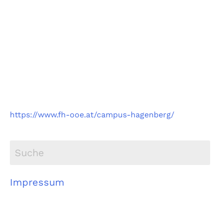
Fachhochschule
Oberösterreich
Campus Hagenberg
https://www.fh-ooe.at/campus-hagenberg/
Impressum