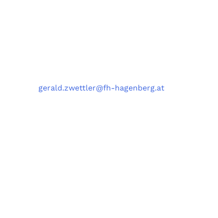
University of Applied Sciences Upper Austria,
Softwarepark 11, 4232 Hagenberg, Austria
Kontakt
Telefon
: +43 5 0804 22038
E-Mail
:
gerald.zwettler@fh-hagenberg.at
Fachhochschule