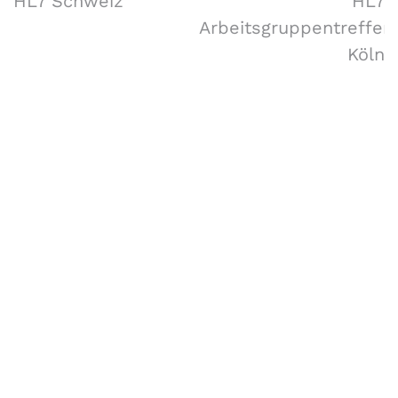
HL7 Schweiz
HL7
Arbeitsgruppentreffen
Köln
Forschungsgruppe AIST
Fachbereiche Software Engineering (SE),
Artificial Intelligence Solutions (AIS),
Medizin- und Bioinformatik (MBI),
und Data Science Engineering (DSE)