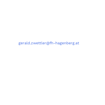
University of Applied Sciences Upper Austria,
Softwarepark 11, 4232 Hagenberg, Austria
Kontakt
Telefon
: +43 5 0804 22038
E-Mail
:
gerald.zwettler@fh-hagenberg.at