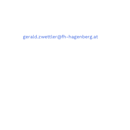
Kontakt
Telefon
: +43 5 0804 22038
E-Mail
:
gerald.zwettler@fh-hagenberg.at
Fachhochschule
Oberösterreich