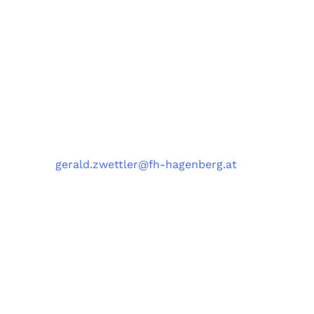
Medizin- und Bioinformatik (MBI),
und Data Science Engineering (DSE)
University of Applied Sciences Upper Austria,
Softwarepark 11, 4232 Hagenberg, Austria
Kontakt
Telefon
: +43 5 0804 22038
E-Mail
:
gerald.zwettler@fh-hagenberg.at