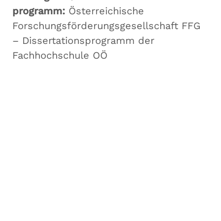
programm:
Österreichische
Forschungsförderungsgesellschaft FFG
– Dissertationsprogramm der
Fachhochschule OÖ
Forschungsgruppe AIST
Fachbereiche Software Engineering (SE),
Artificial Intelligence Solutions (AIS),