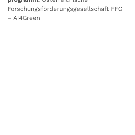
Forschungsförderungsgesellschaft FFG
– AI4Green
Forschungsgruppe AIST
Fachbereiche Software Engineering (SE),
Artificial Intelligence Solutions (AIS),
Medizin- und Bioinformatik (MBI),
und Data Science Engineering (DSE)