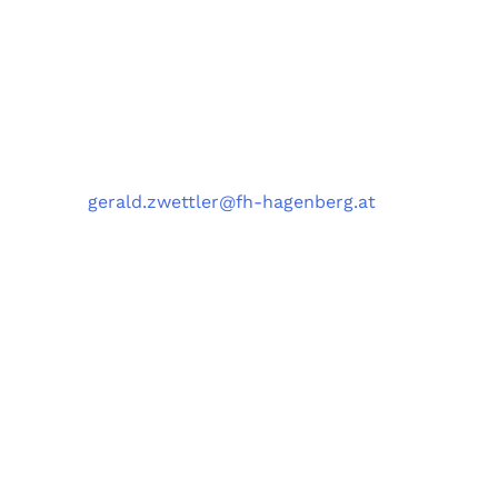
University of Applied Sciences Upper Austria,
Softwarepark 11, 4232 Hagenberg, Austria
Kontakt
Telefon
: +43 5 0804 22038
E-Mail
:
gerald.zwettler@fh-hagenberg.at