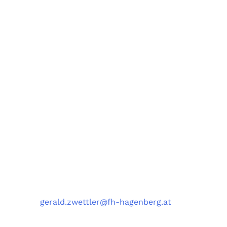
Forschungsgruppe AIST
Fachbereiche Software Engineering (SE),
Artificial Intelligence Solutions (AIS),
Medizin- und Bioinformatik (MBI),
und Data Science Engineering (DSE)
University of Applied Sciences Upper Austria,
Softwarepark 11, 4232 Hagenberg, Austria
Kontakt
Telefon
: +43 5 0804 22038
E-Mail
:
gerald.zwettler@fh-hagenberg.at