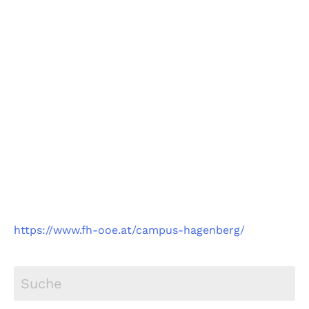
Fachhochschule
Oberösterreich
Campus Hagenberg
https://www.fh-ooe.at/campus-hagenberg/