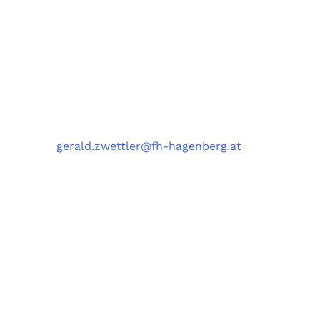
und Data Science Engineering (DSE)
University of Applied Sciences Upper Austria,
Softwarepark 11, 4232 Hagenberg, Austria
Kontakt
Telefon
: +43 5 0804 22038
E-Mail
:
gerald.zwettler@fh-hagenberg.at