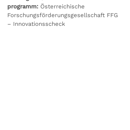
programm:
Österreichische
Forschungsförderungsgesellschaft FFG
– Innovationsscheck
Forschungsgruppe AIST
Fachbereiche Software Engineering (SE),
Artificial Intelligence Solutions (AIS),
Medizin- und Bioinformatik (MBI),