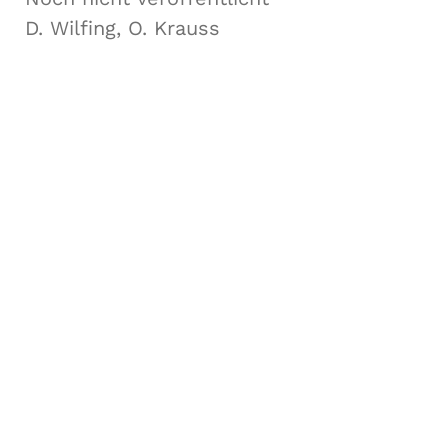
D. Wilfing, O. Krauss
Forschungsgruppe AIST
Fachbereiche Software Engineering (SE),
Artificial Intelligence Solutions (AIS),
Medizin- und Bioinformatik (MBI),
und Data Science Engineering (DSE)