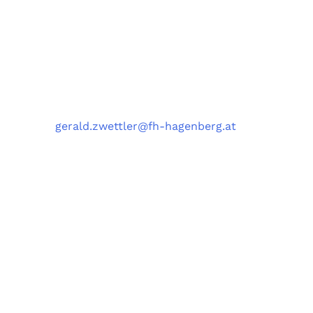
University of Applied Sciences Upper Austria,
Softwarepark 11, 4232 Hagenberg, Austria
Kontakt
Telefon
: +43 5 0804 22038
E-Mail
:
gerald.zwettler@fh-hagenberg.at