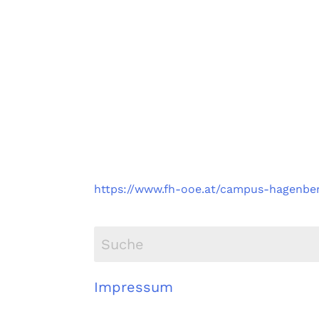
Fachhochschule Oberö
Campus Hagenberg
https://www.fh-ooe.at/campus-hagenbe
Impressum