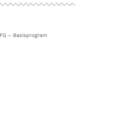
FFG – Basisprogram
sterreich