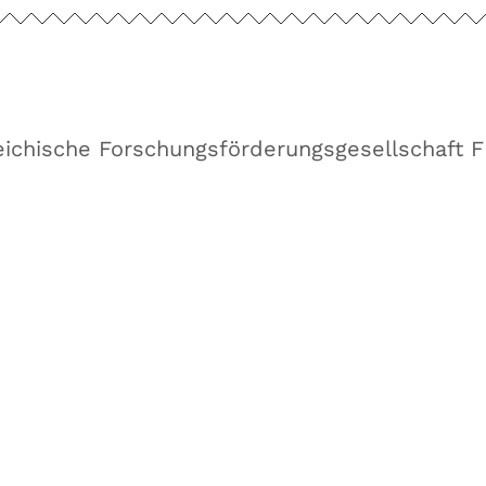
eichische Forschungsförderungsgesellschaft 
Fachhochschule Oberö
Campus Hagenberg