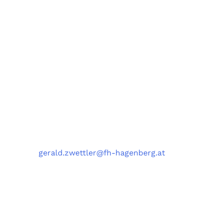
Fachbereiche Software Engineering (SE),
Artificial Intelligence Solutions (AIS),
Medizin- und Bioinformatik (MBI),
und Data Science Engineering (DSE)
University of Applied Sciences Upper Austria,
Softwarepark 11, 4232 Hagenberg, Austria
Kontakt
Telefon
: +43 5 0804 22038
E-Mail
:
gerald.zwettler@fh-hagenberg.at