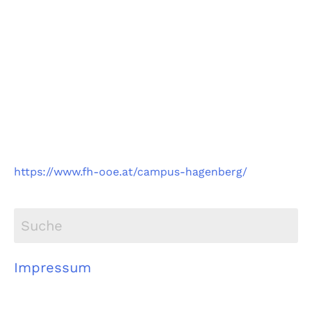
Fachhochschule
Oberösterreich
Campus Hagenberg
https://www.fh-ooe.at/campus-hagenberg/
Impressum