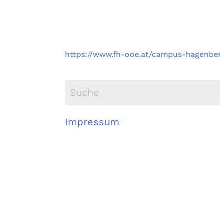
Fachhochschule Oberö
Campus Hagenberg
https://www.fh-ooe.at/campus-hagenbe
Impressum