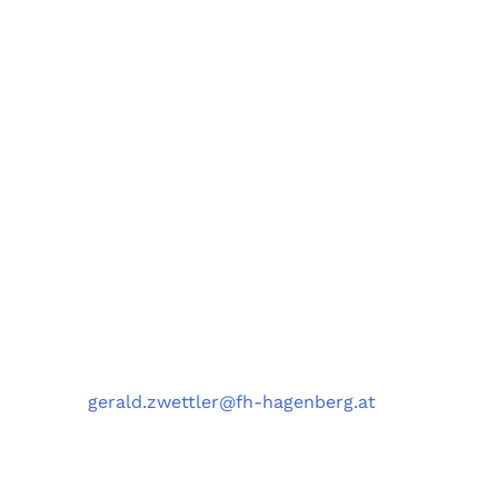
Forschungsgruppe AIST
Fachbereiche Software Engineering (SE),
Artificial Intelligence Solutions (AIS),
Medizin- und Bioinformatik (MBI),
und Data Science Engineering (DSE)
University of Applied Sciences Upper Austria,
Softwarepark 11, 4232 Hagenberg, Austria
Kontakt
Telefon
: +43 5 0804 22038
E-Mail
:
gerald.zwettler@fh-hagenberg.at