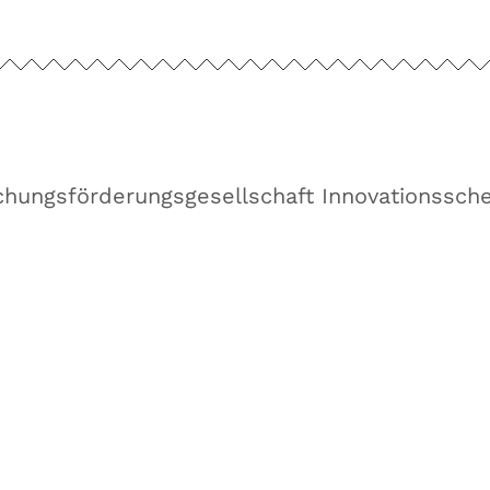
chungsförderungsgesellschaft Innovationssch
Fachhochschule Oberö