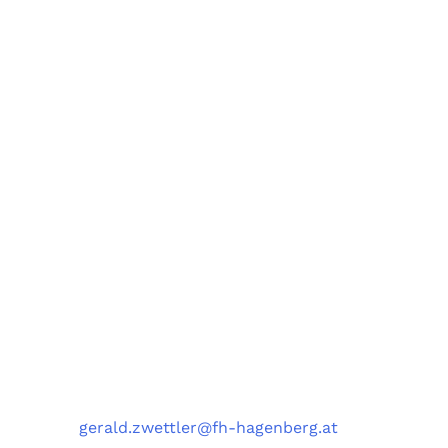
Forschungsgruppe AIST
Fachbereiche Software Engineering (SE),
Artificial Intelligence Solutions (AIS),
Medizin- und Bioinformatik (MBI),
und Data Science Engineering (DSE)
University of Applied Sciences Upper Austria,
Softwarepark 11, 4232 Hagenberg, Austria
Kontakt
Telefon
: +43 5 0804 22038
E-Mail
:
gerald.zwettler@fh-hagenberg.at