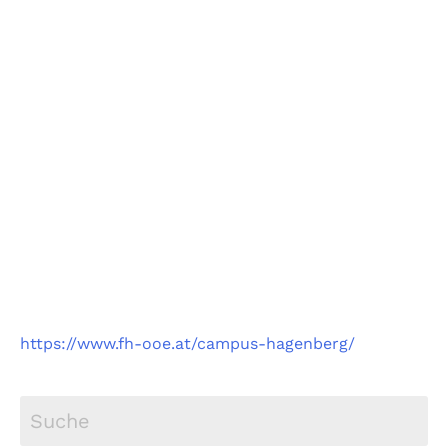
Fachhochschule
Oberösterreich
Campus Hagenberg
https://www.fh-ooe.at/campus-hagenberg/